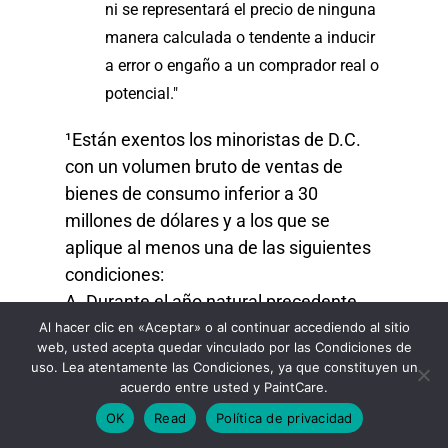
ni se representará el precio de ninguna
manera calculada o tendente a inducir
a error o engaño a un comprador real o
potencial."
¹Están exentos los minoristas de D.C.
con un volumen bruto de ventas de
bienes de consumo inferior a 30
millones de dólares y a los que se
aplique al menos una de las siguientes
condiciones:
A. Durante el año natural precedente,
vendieron un volumen bruto de bienes
Al hacer clic en «Aceptar» o al continuar accediendo al sitio
web, usted acepta quedar vinculado por las Condiciones de
de consumo inferior a 750.000 $;
uso. Lea atentamente las Condiciones, ya que constituyen un
B. No forme parte de una empresa que
acuerdo entre usted y PaintCare.
conste de 10 o más agencias de ventas
OK
Read
Política de privacidad
dentro o fuera del Distrito de Columbia;