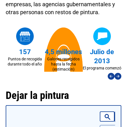
empresas, las agencias gubernamentales y
otras personas con restos de pintura.
157
4,5 millones
Julio de
Puntos de recogida
Galones recogidos
R
2013
durante todo el año
hasta la fecha
El programa comenzó
(estimación)
Dejar la pintura