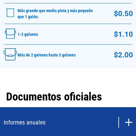
Más grande que media pinta y más pequeño
$0.50
que 1 galón.
$1.10
1-2 galones
$2.00
Más de 2 galones hasta 5 galones
Documentos oficiales
Informes anuales