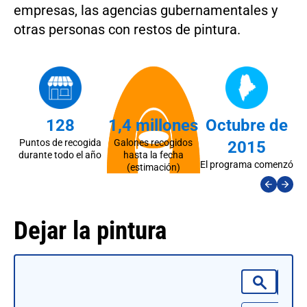
empresas, las agencias gubernamentales y
otras personas con restos de pintura.
128
1,4 millones
Octubre de
Puntos de recogida
Galones recogidos
R
2015
durante todo el año
hasta la fecha
El programa comenzó
(estimación)
Dejar la pintura