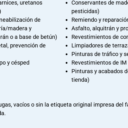
arnices, uretanos
Conservantes de made
)
pesticidas)
meabilización de
Remiendo y reparació
ía/madera y
Asfalto, alquitrán y p
trán o a base de betún)
Revestimientos de c
tal, prevención de
Limpiadores de terra
Pinturas de tráfico y s
mpo y césped
Revestimientos de IM
Pinturas y acabados d
tienda)
gas, vacíos o sin la etiqueta original impresa del 
da.