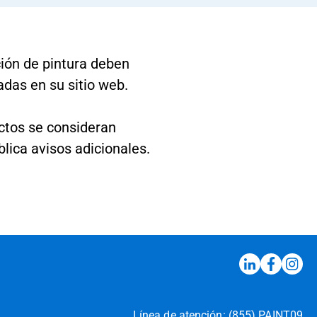
ión de pintura deben
adas en su sitio web.
uctos se consideran
blica avisos adicionales.
Línea de atención:
(855) PAINT09