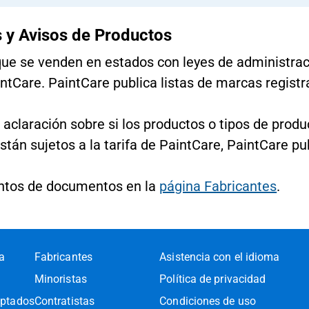
 y Avisos de Productos
que se venden en estados con leyes de administrac
ntCare. PaintCare publica listas de marcas registr
aclaración sobre si los productos o tipos de prod
tán sujetos a la tarifa de PaintCare, PaintCare pu
ntos de documentos en la
página Fabricantes
.
ra
Fabricantes
Asistencia con el idioma
Minoristas
Política de privacidad
eptados
Contratistas
Condiciones de uso