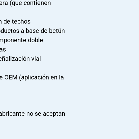
ra (que contienen
n de techos
roductos a base de betún
omponente doble
zas
eñalización vial
e OEM (aplicación en la
fabricante no se aceptan