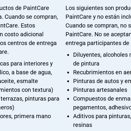
ductos de PaintCare
Los siguientes son produ
ma. Cuando se compran,
PaintCare y no están inc
aintCare. Estos
Cuando se compran, no se 
n costo adicional
PaintCare. No se aceptan
os centros de entrega
entrega participantes de
are.
Diluyentes, alcoholes 
cas para interiores y
de pintura
ílico, a base de agua,
Recubrimientos en ae
aceite, esmalte
Pinturas de autos y 
imientos con textura)
Pinturas artesanales
terrazas, pinturas para
Compuestos de enmasi
meros)
pegamentos, adhesiv
dores, primera mano
Aditivos para pinturas,
resinas