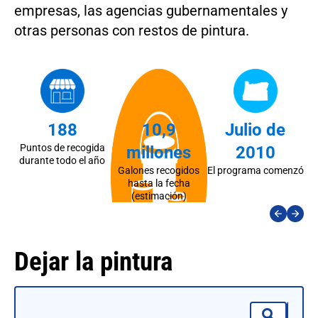
empresas, las agencias gubernamentales y
otras personas con restos de pintura.
188
10,9
Julio de
Puntos de recogida
R
millones
2010
durante todo el año
Galones recogidos
El programa comenzó
hasta la fecha
(estimación)
Dejar la pintura