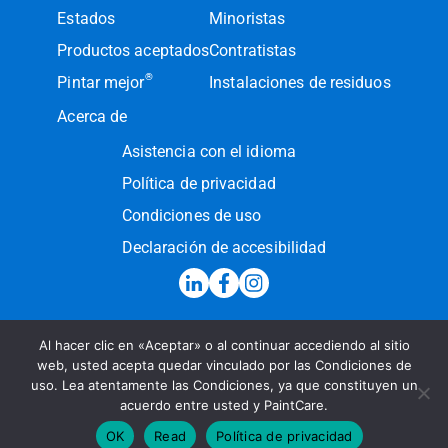
Estados
Minoristas
Productos aceptados
Contratistas
®
Pintar mejor
Instalaciones de residuos
Acerca de
Asistencia con el idioma
Política de privacidad
Condiciones de uso
Declaración de accesibilidad
Al hacer clic en «Aceptar» o al continuar accediendo al sitio
Línea de atención:
(855) PAINT09
web, usted acepta quedar vinculado por las Condiciones de
uso. Lea atentamente las Condiciones, ya que constituyen un
Enviar un mensaje
acuerdo entre usted y PaintCare.
© 2026 PaintCare Inc. Todos los derechos reservados
OK
Read
Política de privacidad