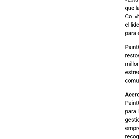
que l
Co. «
el li
para 
Paint
resto
millo
estre
comun
Acerc
Paint
para 
gesti
empre
recog