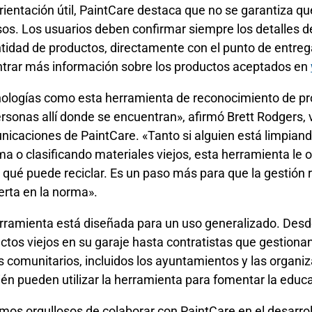
rientación útil, PaintCare destaca que no se garantiza q
sos. Los usuarios deben confirmar siempre los detalles de 
ntidad de productos, directamente con el punto de entre
trar más información sobre los productos aceptados en
ologías como esta herramienta de reconocimiento de pro
ersonas allí donde se encuentran», afirmó Brett Rodgers,
icaciones de PaintCare. «Tanto si alguien está limpiand
ma o clasificando materiales viejos, esta herramienta le 
 qué puede reciclar. Es un paso más para que la gestión 
erta en la norma».
rramienta está diseñada para un uso generalizado. Desde
ctos viejos en su garaje hasta contratistas que gestionan
s comunitarios, incluidos los ayuntamientos y las organ
én pueden utilizar la herramienta para fomentar la educa
mos orgullosos de colaborar con PaintCare en el desarro