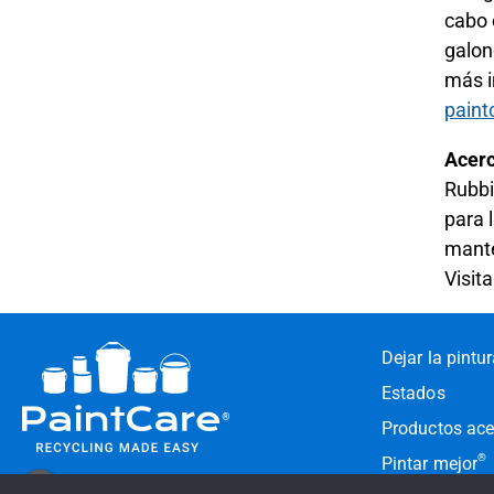
cabo 
galon
más i
paint
Acerc
Rubbi
para 
mante
Visit
Dejar la pintu
Estados
Productos ac
®
Pintar mejor