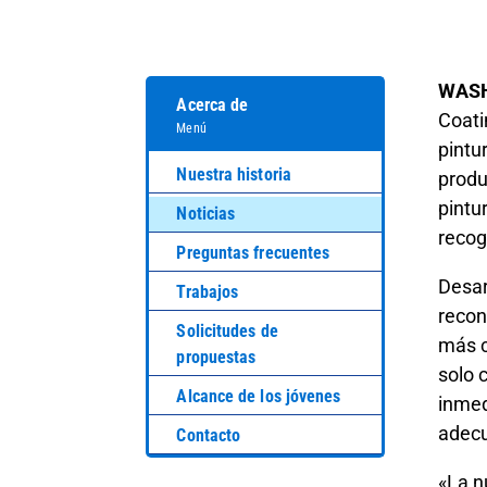
WASH
Acerca de
Coati
Menú
pintu
Nuestra historia
produ
pintu
Noticias
recog
Preguntas frecuentes
Desar
Trabajos
recon
Solicitudes de
más c
propuestas
solo 
Alcance de los jóvenes
inmedi
adecu
Contacto
«La n