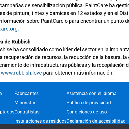
campañas de sensibilización pública. PaintCare ha gest
es de pintura, tintes y barnices en 12 estados y en el Dis
nformación sobre PaintCare o para encontrar un punto de 
care.org
.
a de Rubbish
sh se ha consolidado como líder del sector en la implant
la recuperación de recursos, la reducción de la basura, la 
nimiento de infraestructuras públicas y la recopilación
a
www.rubbish.love
para obtener más información.
ra
Fabricantes
Asistencia con el idioma
Minoristas
Política de privacidad
eptados
Contratistas
Condiciones de uso
Instalaciones de residuos
Declaración de accesibilidad