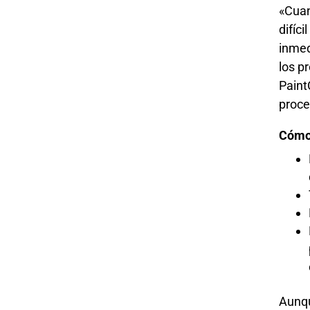
«Cuan
difíc
inmed
los p
Paint
proce
Cómo 
Aunqu