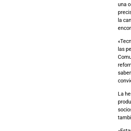
una o
preci
la ca
encon
«Tecn
las p
Comun
refor
saber
convi
La he
produ
socio
tambi
«Esta