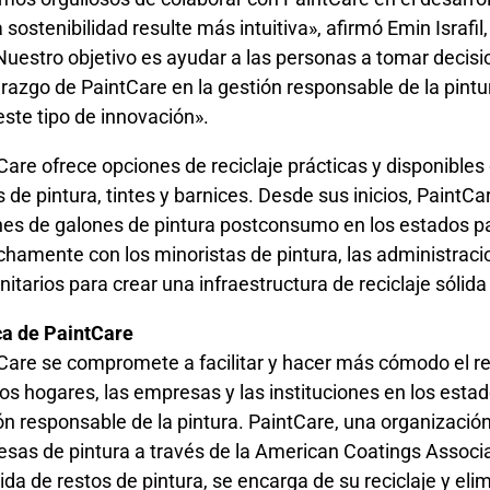
a sostenibilidad resulte más intuitiva», afirmó Emin Israfil
Nuestro objetivo es ayudar a las personas a tomar decisi
derazgo de PaintCare en la gestión responsable de la pintur
este tipo de innovación».
Care ofrece opciones de reciclaje prácticas y disponibles
s de pintura, tintes y barnices. Desde sus inicios, Paint
nes de galones de pintura postconsumo en los estados pa
chamente con los minoristas de pintura, las administracio
itarios para crear una infraestructura de reciclaje sólida
a de PaintCare
Care se compromete a facilitar y hacer más cómodo el rec
los hogares, las empresas y las instituciones en los est
ón responsable de la pintura. PaintCare, una organizació
sas de pintura a través de la American Coatings Associa
ida de restos de pintura, se encarga de su reciclaje y eli