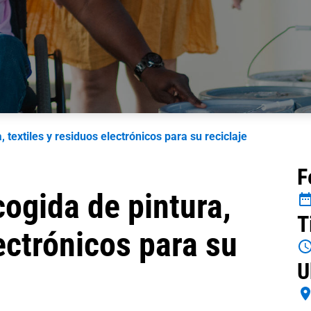
 textiles y residuos electrónicos para su reciclaje
F
cogida de pintura,
T
lectrónicos para su
U