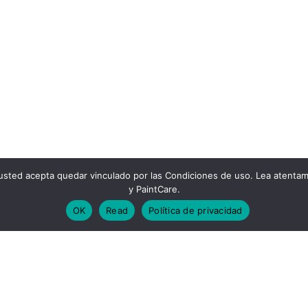
b, usted acepta quedar vinculado por las Condiciones de uso. Lea atent
y PaintCare.
OK
Read
Política de privacidad