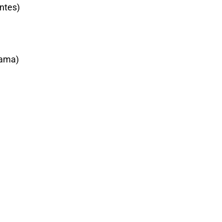
ntes)
cama)