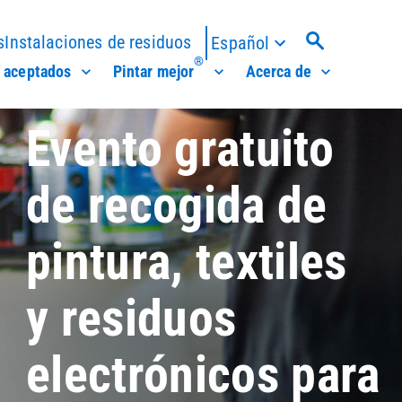
s
Instalaciones de residuos
Español
®
 aceptados
Pintar mejor
Acerca de
Evento gratuito
de recogida de
pintura, textiles
y residuos
electrónicos para