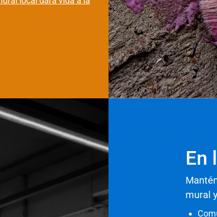
mural local dará vida a la
En 
Manténg
mural 
Comu