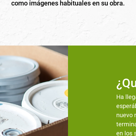
como imágenes habituales en su obra.
¿Qu
Ha lle
esperáb
nuevo m
termin
en los 