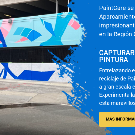
PaintCare se
Aparcamiento
impresionant
en la Región 
CAPTURAR 
PINTURA
Entrelazando e
reciclaje de Pa
a gran escala 
Experimenta la 
esta maravillo
MÁS INFORMA