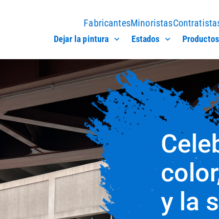
Fabricantes
Minoristas
Contratista
Dejar la pintura
Estados
Productos
Cele
color
y la 