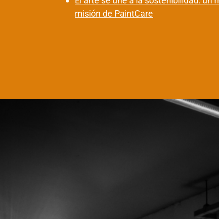
El arte se une a la sostenibilidad: un 
misión de PaintCare