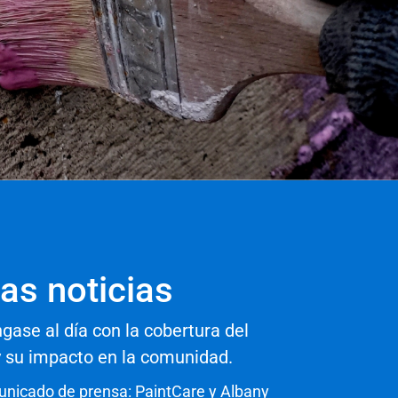
las noticias
ase al día con la cobertura del
y su impacto en la comunidad.
nicado de prensa: PaintCare y Albany