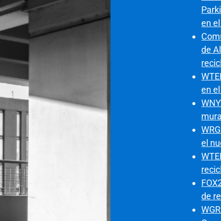
Park
en e
Comu
de Al
recic
WTEN
en e
WNYT
mura
WRGB
el n
WTEN
recic
FOX2
de re
WGRB