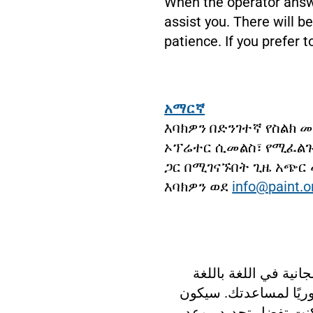
When the operator answe
assist you. There will be
patience. If you prefer 
አማርኛ
እባክዎን በድንገተኛ የስልክ 
ኦፕሬተር ሲመልስ፣ የሚፈልጉ
ጋር በሚገናኙበት ጊዜ አጭር
እባክዎን ወደ
info@paint.o
ية في اللغة باللغة
وريًا لمساعدتك. سيكون
ا كنت تفضل تحديد موعد