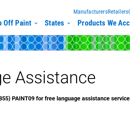
Manufacturers
Retailers
 Off Paint
States
Products We Acc
e Assistance
(855) PAINT09 for free language assistance service