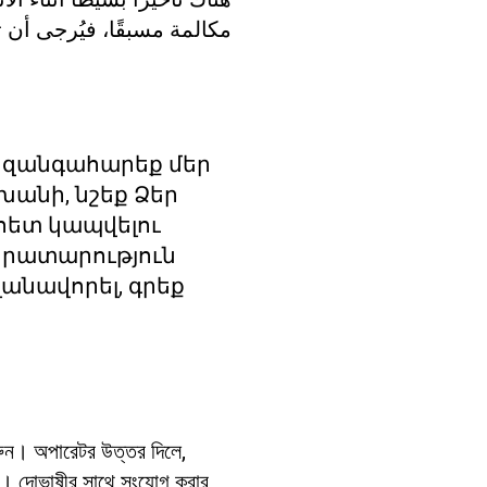
مكالمة مسبقًا، فيُرجى أن 
 զանգահարեք մեր
անի, նշեք Ձեր
հետ կապվելու
բերատարություն
անավորել, գրեք
ুন। অপারেটর উত্তর দিলে,
ন। দোভাষীর সাথে সংযোগ করার