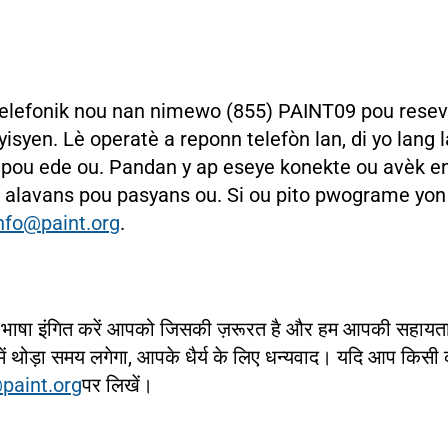
s telefonik nou nan nimewo (855) PAINT09 pou rese
yisyen. Lè operatè a reponn telefòn lan, di yo lang
 pou ede ou. Pandan y ap eseye konekte ou avèk ent
alavans pou pasyans ou. Si ou pito pwograme yon k
nfo@paint.org
.
 वह भाषा इंगित करें आपको जिसकी ज़रूरत है और हम आपकी सहायता 
ने में थोड़ा समय लगेगा, आपके धैर्य के लिए धन्यवाद। यदि आप किस
paint.org
पर लिखें।