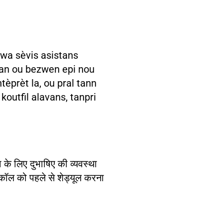
vwa sèvis asistans
 lan ou bezwen epi nou
èprèt la, ou pral tann
outfil alavans, tanpri
के लिए दुभाषिए की व्यवस्था
ी कॉल को पहले से शेड्यूल करना