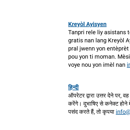
Kreyòl Ayisyen
Tanpri rele liy asistan
gratis nan lang Kreyòl A
pral jwenn yon entèprèt
pou yon ti moman. Mèsi 
voye nou yon imèl nan
i
हिन्दी
ऑपरेटर द्वारा उत्तर देने पर,
करेंगे। दुभाषिए से कनेक्ट हो
पसंद करते हैं, तो कृपया
info@