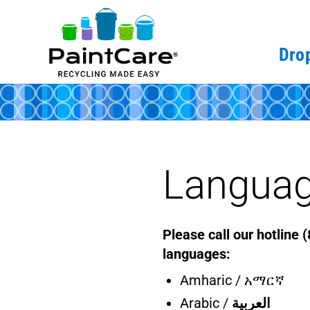
Drop
Languag
Please call our hotline 
languages:
Amharic / አማርኛ
Arabic /
العربية