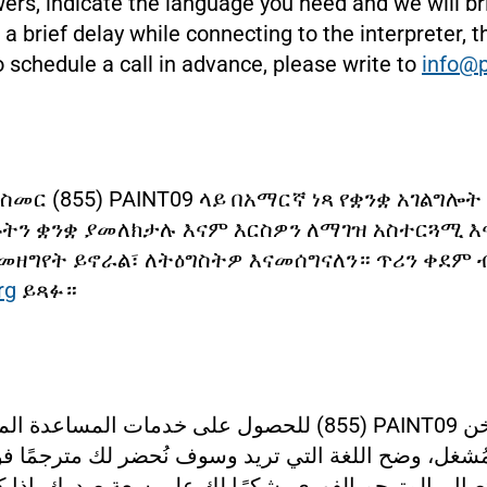
rs, indicate the language you need and we will bri
 a brief delay while connecting to the interpreter, 
to schedule a call in advance, please write to
info@p
መስመር (855) PAINT09 ላይ በአማርኛ ነጻ የቋንቋ አገልግ
ትን ቋንቋ ያመለክታሉ እናም እርስዎን ለማገዝ አስተርጓሚ 
 መዘግየት ይኖራል፣ ለትዕግስትዎ እናመሰግናለን። ጥሪን ቀደም
rg
ይጻፉ።
للحصول على خدمات المساعدة المجان
(855) PAINT09
خن
لمُشغل، وضح اللغة التي تريد وسوف نُحضر لك مترجمًا ف
 الاتصال بالمترجم الفوري، شكرًا لك على سعة صدرك. إذ