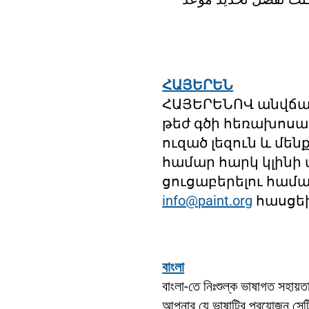
ՀԱՅԵՐԵՆ
ՀԱՅԵՐԵՆՈՎ անվճար
թեժ գծի հեռախոսա
ուզած լեզուն և մե
համար հարկ կլինի 
ցուցաբերելու համա
info@paint.org
հասցեի
বাংলা
বাংলা-তে নিঃশুল্ক ভাষাগত সহ
আপনার যে ভাষাটির প্রয়োজন সে