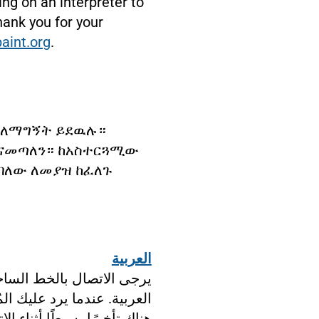
ng on an interpreter to
thank you for your
aint.org
.
ሎት ለማግኝት ይደዉሉ።
እናመጣለን። ከአስተርጓሚው
 ብለው ለመያዝ ከፈለጉ
العربية
يرجى الاتصال بالخط السا
العربية. عندما يرد عليك ا
هناك تأخيرًا بسيطًا أثناء