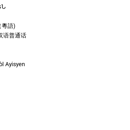
ԵՆ
話（粵語)
 / 汉语普通话
òl Ayisyen