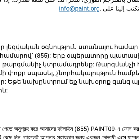
info@paint.org
.
تكتب إلينا على
 լեզվական օգնություն ստանալու համար
համարով՝ (855): Երբ օպերատորը պատասխ
նք թարգմանիչ կտրամադրենք: Թարգմանչի 
մի փոքր սպասել, շնորհակալություն համ
ր: Եթե նախընտրում եք նախօրոք զանգ պլ
ն:
ায়তা পেতে অনুগ্রহ করে আমাদের হটলাইন (855) PAINT09-এ ফোন কর
টি বেছে নিন, তাহলেই আপনার সহায়তার জন্য একজন দোভাষী এসে যাবে